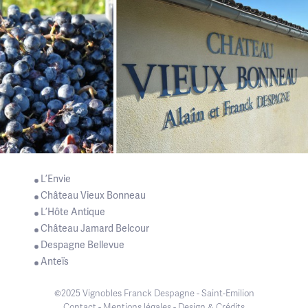
L’Envie
Château Vieux Bonneau
L’Hôte Antique
Château Jamard Belcour
Despagne Bellevue
Anteïs
©2025 Vignobles Franck Despagne - Saint-Emilion
Contact
-
Mentions légales
-
Design & Crédits