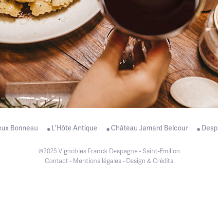
eux Bonneau
L’Hôte Antique
Château Jamard Belcour
Desp
©2025 Vignobles Franck Despagne - Saint-Emilion
Contact
-
Mentions légales
-
Design & Crédits