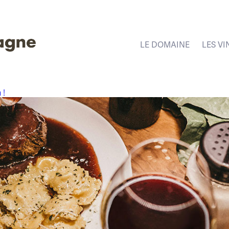
LE DOMAINE
LES VI
 !
.