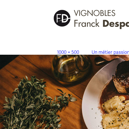
actu-2024-10-saint-emilion
Publié le
23 octobre 2024
à
1000 × 500
dans
Un métier passion