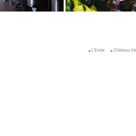
Les vendanges 2014 se sont terminées dans l’enthousiasme ce 13 octob
Un joli millésime s’annonce, doté de superbes couleurs, affichant un magn
Après un été frais et morose, une belle fin de saison dont les température
L’Envie
Château Vi