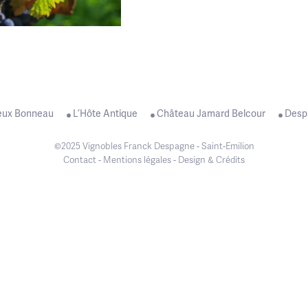
re dernier.
ifique fruit et de soyeux tanins, en particulier à Montagne Saint-Emilion.
s ont avoisiné les 28-29°C en journée et un début d’automne bien ensoleill
eux Bonneau
L’Hôte Antique
Château Jamard Belcour
Desp
©2025 Vignobles Franck Despagne - Saint-Emilion
Contact
-
Mentions légales
-
Design & Crédits