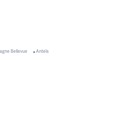
é laissent entrevoir un millésime qualitatif avec un jus bien fruité.
agne Bellevue
Anteïs