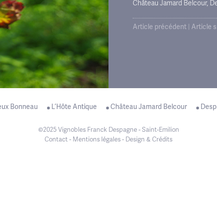
Château Jamard Belcour, D
Article précédent
|
Article 
eux Bonneau
L’Hôte Antique
Château Jamard Belcour
Desp
©2025 Vignobles Franck Despagne - Saint-Emilion
Contact
-
Mentions légales
-
Design & Crédits