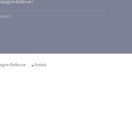
espagne-Bellevue !
suivant
agne Bellevue
Anteïs