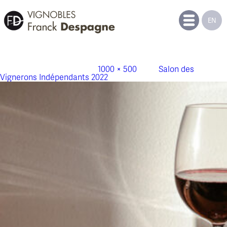
EN
actu-vignerons-independants-2021
Publié le
18 octobre 2021
à
1000 × 500
dans
Salon des
Vignerons Indépendants 2022
.