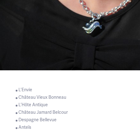
Bénédicte Despagne
L’Envie
Château Vieux Bonneau
L’Hôte Antique
Château Jamard Belcour
Despagne Bellevue
Anteïs