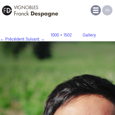
EN
gal_corinne_despagne_montagne_saint_
Publié le
29 octobre 2014
à
1000 × 1502
dans
Gallery
.
← Précédent
Suivant →