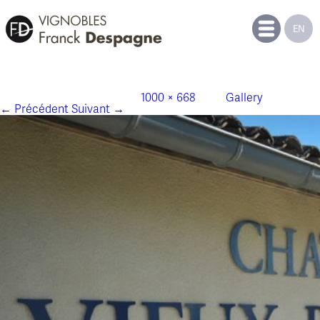
EN
gal_chateau_vieux_bonneau_batiment_m
Publié le
29 octobre 2014
à
1000 × 668
dans
Gallery
.
← Précédent
Suivant →