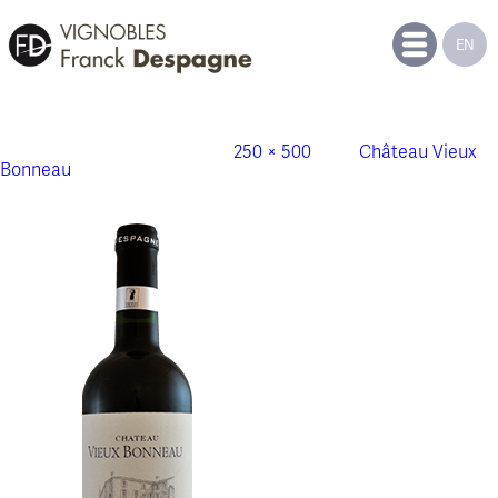
EN
bouteille_vieux_bonneau_despagne
Publié le
21 novembre 2014
à
250 × 500
dans
Château Vieux
Bonneau
.