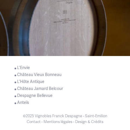
L’Envie
Château Vieux Bonneau
L’Hôte Antique
Château Jamard Belcour
Despagne Bellevue
Anteïs
©2025 Vignobles Franck Despagne - Saint-Emilion
Contact
-
Mentions légales
-
Design & Crédits