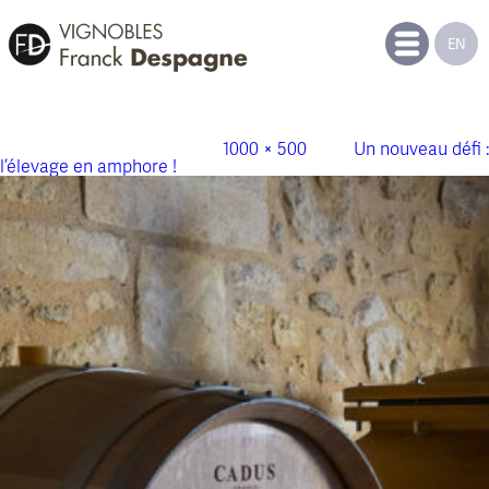
EN
2019-11_Actu_vin_bordeaux_amphore
Publié le
7 novembre 2019
à
1000 × 500
dans
Un nouveau défi :
l’élevage en amphore !
.