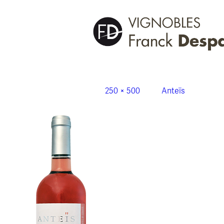
bouteille_anteis_despagne
Publié le
21 novembre 2014
à
250 × 500
dans
Anteïs
.