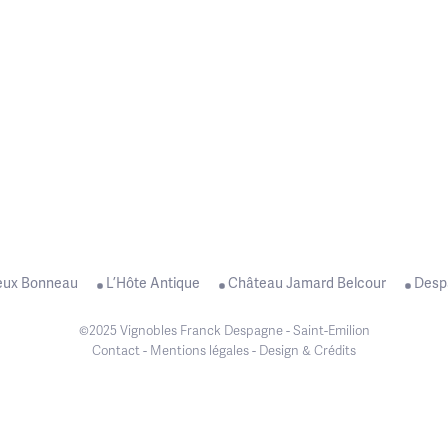
eux Bonneau
L’Hôte Antique
Château Jamard Belcour
Desp
©2025 Vignobles Franck Despagne - Saint-Emilion
Contact
-
Mentions légales
-
Design & Crédits