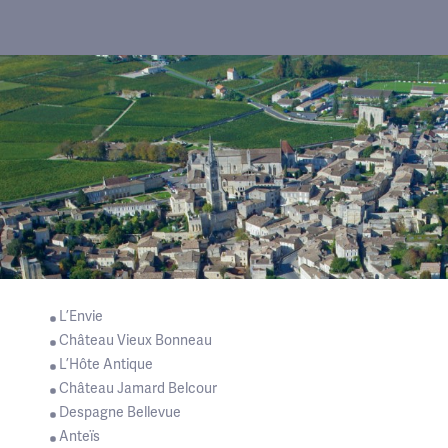
L’Envie
Château Vieux Bonneau
L’Hôte Antique
Château Jamard Belcour
Despagne Bellevue
Anteïs